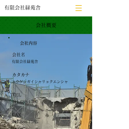
有限会社緑苑舎
​会社概要
​会社内容
会社名
有限会社緑苑舎
​カタカナ
ユウゲンガイシャリョクエンシャ
TEL
011-688-1360
FAX
011-688-1365