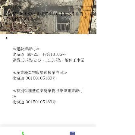
住所
〒006-0829 北海道札幌市手稲区手稲前
田573-61
≪建設業許可≫
北海道（般-25）石第18165号
建築工事業/とび・土工事業・解体工事業
≪産業廃棄物収集運搬業許可≫
北海道
00100105189
号
≪特別管理型産業廃棄物収集運搬業許可
≫
北海道
00150105189
号